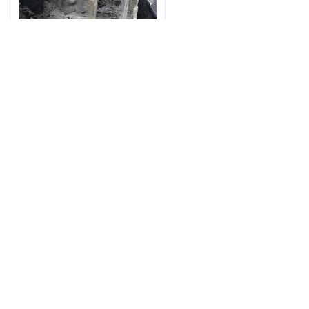
Dachpappe
Schrott
weiter